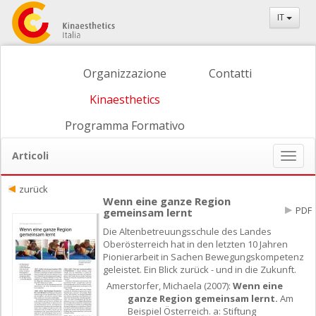
IT
Organizzazione
Contatti
Kinaesthetics
Programma Formativo
Articoli
Naviga
ein-/
zurück
Wenn eine ganze Region
PDF
gemeinsam lernt
Die Altenbetreuungsschule des Landes
Oberösterreich hat in den letzten 10 Jahren
Pionierarbeit in Sachen Bewegungskompetenz
geleistet. Ein Blick zurück - und in die Zukunft.
Amerstorfer, Michaela (2007):
Wenn eine
ganze Region gemeinsam lernt.
Am
Beispiel Österreich. a: Stiftung