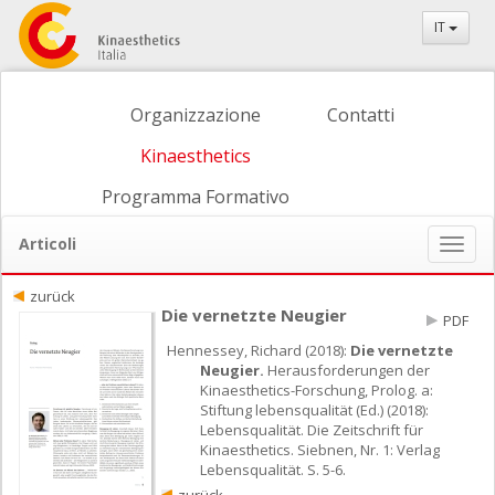
IT
Organizzazione
Contatti
Kinaesthetics
Programma Formativo
Articoli
Naviga
ein-/
zurück
Die vernetzte Neugier
PDF
Hennessey, Richard (2018):
Die vernetzte
Neugier.
Herausforderungen der
Kinaesthetics-Forschung, Prolog. a:
Stiftung lebensqualität (Ed.) (2018):
Lebensqualität. Die Zeitschrift für
Kinaesthetics. Siebnen, Nr. 1: Verlag
Lebensqualität. S. 5-6.