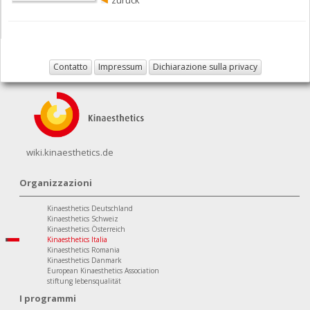
zurück
Contatto
Impressum
Dichiarazione sulla privacy
wiki.kinaesthetics.de
Organizzazioni
Kinaesthetics Deutschland
Kinaesthetics Schweiz
Kinaesthetics Österreich
Kinaesthetics Italia
Kinaesthetics Romania
Kinaesthetics Danmark
European Kinaesthetics Association
stiftung lebensqualität
I programmi