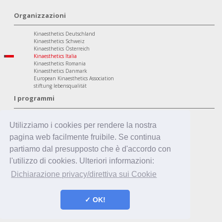
Organizzazioni
Kinaesthetics Deutschland
Kinaesthetics Schweiz
Kinaesthetics Österreich
Kinaesthetics Italia
Kinaesthetics Romania
Kinaesthetics Danmark
European Kinaesthetics Association
stiftung lebensqualität
I programmi
Ambito Personale
Kinaesthetics Qualità di Vita nella Terza Età
Utilizziamo i cookies per rendere la nostra
Kinaesthetics Salute sul Posto di Lavoro
pagina web facilmente fruibile. Se continua
Kinaesthetics Apprendimento Creativo
Ambito Professionale
partiamo dal presupposto che è d'accordo con
Kinaesthetics nell'Assistenza
l'utilizzo di cookies. Ulteriori informazioni:
Kinaesthetics nell'Assistenza in Famiglia
Kinaesthetics Infant Handling
Dichiarazione privacy/direttiva sui Cookie
Kinaesthetics nell'Educazione
✓ OK!