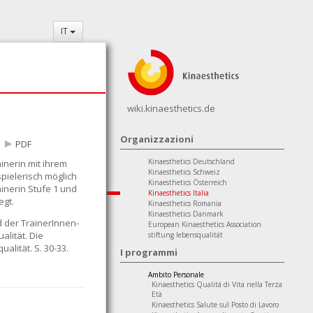
IT
wiki.kinaesthetics.de
Organizzazioni
PDF
Kinaesthetics Deutschland
ainerin mit ihrem
Kinaesthetics Schweiz
pielerisch möglich
Kinaesthetics Österreich
ainerin Stufe 1 und
Kinaesthetics Italia
egt.
Kinaesthetics Romania
Kinaesthetics Danmark
der TrainerInnen-
European Kinaesthetics Association
alität. Die
stiftung lebensqualität
ualität. S. 30-33.
I programmi
Ambito Personale
Kinaesthetics Qualità di Vita nella Terza
Età
Kinaesthetics Salute sul Posto di Lavoro