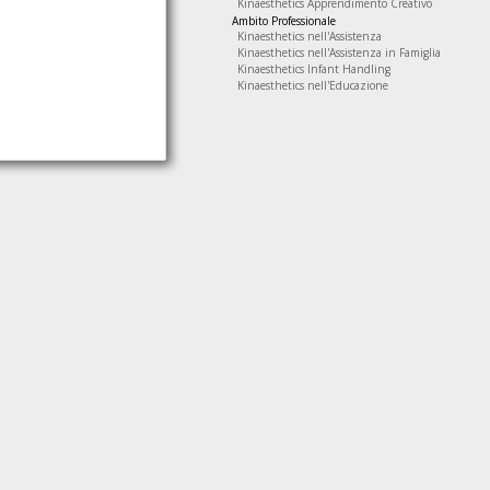
Kinaesthetics Apprendimento Creativo
Ambito Professionale
Kinaesthetics nell'Assistenza
Kinaesthetics nell'Assistenza in Famiglia
Kinaesthetics Infant Handling
Kinaesthetics nell'Educazione