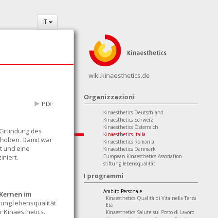
IT
wiki.kinaesthetics.de
Organizzazioni
PDF
Kinaesthetics Deutschland
Kinaesthetics Schweiz
Kinaesthetics Österreich
r Gründung des
Kinaesthetics Italia
gehoben. Damit war
Kinaesthetics Romania
t und eine
Kinaesthetics Danmark
European Kinaesthetics Association
iniert.
stiftung lebensqualität
I programmi
Ambito Personale
 Kernen im
Kinaesthetics Qualità di Vita nella Terza
iftung lebensqualität
Età
ür Kinaesthetics.
Kinaesthetics Salute sul Posto di Lavoro