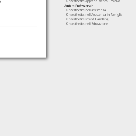
Kinaesthetics Apprendimento Creativo
.
Ambito Professionale
Kinaesthetics nell'Assistenza
Kinaesthetics nell'Assistenza in Famiglia
Kinaesthetics Infant Handling
Kinaesthetics nell'Educazione