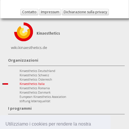
Contatto
Impressum
Dichiarazione sulla privacy
wiki.kinaesthetics.de
Organizzazioni
Kinaesthetics Deutschland
Kinaesthetics Schweiz
Kinaesthetics Österreich
Kinaesthetics Italia
Kinaesthetics Romania
Kinaesthetics Danmark
European Kinaesthetics Association
stiftung lebensqualität
I programmi
Ambito Personale
Kinaesthetics Qualità di Vita nella Terza Età
Utilizziamo i cookies per rendere la nostra
Kinaesthetics Salute sul Posto di Lavoro