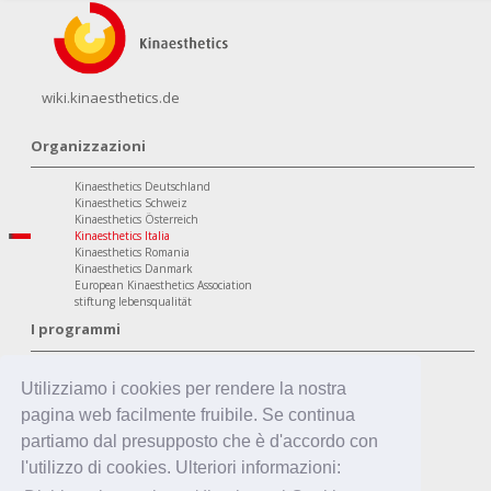
wiki.kinaesthetics.de
Organizzazioni
Kinaesthetics Deutschland
Kinaesthetics Schweiz
Kinaesthetics Österreich
Kinaesthetics Italia
Kinaesthetics Romania
Kinaesthetics Danmark
European Kinaesthetics Association
stiftung lebensqualität
I programmi
Ambito Personale
Kinaesthetics Qualità di Vita nella Terza Età
Utilizziamo i cookies per rendere la nostra
Kinaesthetics Salute sul Posto di Lavoro
pagina web facilmente fruibile. Se continua
Kinaesthetics Apprendimento Creativo
Ambito Professionale
partiamo dal presupposto che è d'accordo con
Kinaesthetics nell'Assistenza
l'utilizzo di cookies. Ulteriori informazioni:
Kinaesthetics nell'Assistenza in Famiglia
Kinaesthetics Infant Handling