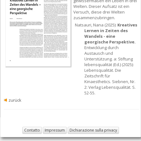
gewissermaßen ein Leben in drei
Welten. Dieser Aufsatz ist ein
Versuch, diese drei Welten
zusammenzubringen.
Natsauri, Nana (2025):
Kreatives
Lernen in Zeiten des
Wandels - eine
georgische Perspektive.
Entwicklung durch
Austausch und
Unterstützung. a: Stiftung
lebensqualität (Ed.) (2025):
Lebensqualität. Die
Zeitschrift für
Kinaesthetics. Siebnen, Nr.
2: Verlag Lebensqualität. S.
52-55.
zurück
Contatto
Impressum
Dichiarazione sulla privacy